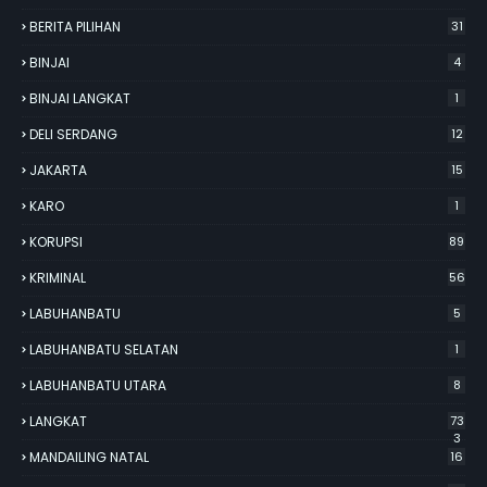
BERITA PILIHAN
31
BINJAI
4
BINJAI LANGKAT
1
DELI SERDANG
12
JAKARTA
15
KARO
1
KORUPSI
89
KRIMINAL
56
LABUHANBATU
5
LABUHANBATU SELATAN
1
LABUHANBATU UTARA
8
LANGKAT
73
3
MANDAILING NATAL
16