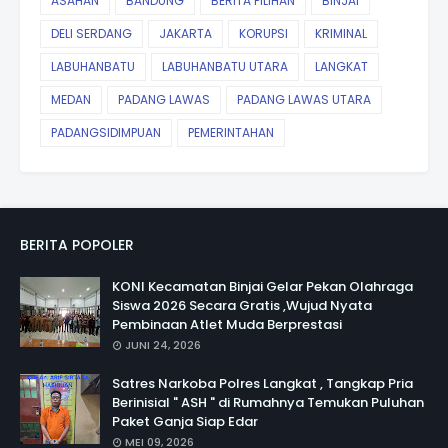
ASAHAN
BANDUNG
BERITA PILIHAN
BINJAI
DELI SERDANG
JAKARTA
KORUPSI
KRIMINAL
LABUHANBATU
LABUHANBATU UTARA
LANGKAT
MEDAN
PADANG LAWAS
PADANG LAWAS UTARA
PADANGSIDIMPUAN
PEMERINTAHAN
BERITA POPOLER
KONI Kecamatan Binjai Gelar Pekan Olahraga
Siswa 2026 Secara Gratis ,Wujud Nyata
Pembinaan Atlet Muda Berprestasi
JUNI 24, 2026
Satres Narkoba Polres Langkat , Tangkap Pria
Berinisial " ASH " di Rumahnya Temukan Puluhan
Paket Ganja Siap Edar
MEI 09, 2026