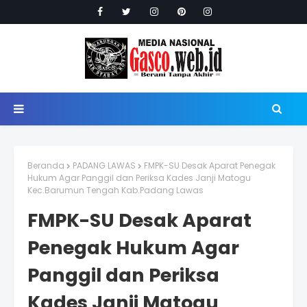
Beranda
PADANG LAWAS
FMPK-SU Desak Aparat Penegak
Hukum Agar Panggil dan Periksa Kades Janji Matogu
Kec.Barumun Tengah Kab.Padang Lawas
FMPK-SU Desak Aparat
Penegak Hukum Agar
Panggil dan Periksa
Kades Janji Matogu