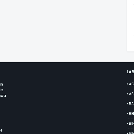
LAB
an
AC
is
AS
uda
BA
BE
BI
et
BI