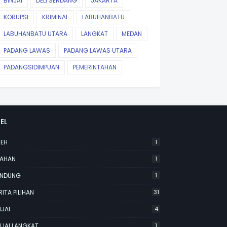
BINJAI
DELI SERDANG
JAKARTA
KORUPSI
KRIMINAL
LABUHANBATU
LABUHANBATU UTARA
LANGKAT
MEDAN
PADANG LAWAS
PADANG LAWAS UTARA
PADANGSIDIMPUAN
PEMERINTAHAN
EL
EH
1
AHAN
1
NDUNG
1
RITA PILIHAN
31
NJAI
4
NJAI LANGKAT
1