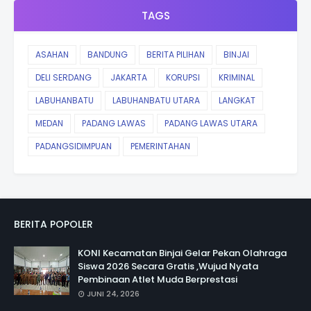
TAGS
ASAHAN
BANDUNG
BERITA PILIHAN
BINJAI
DELI SERDANG
JAKARTA
KORUPSI
KRIMINAL
LABUHANBATU
LABUHANBATU UTARA
LANGKAT
MEDAN
PADANG LAWAS
PADANG LAWAS UTARA
PADANGSIDIMPUAN
PEMERINTAHAN
BERITA POPOLER
KONI Kecamatan Binjai Gelar Pekan Olahraga
Siswa 2026 Secara Gratis ,Wujud Nyata
Pembinaan Atlet Muda Berprestasi
JUNI 24, 2026