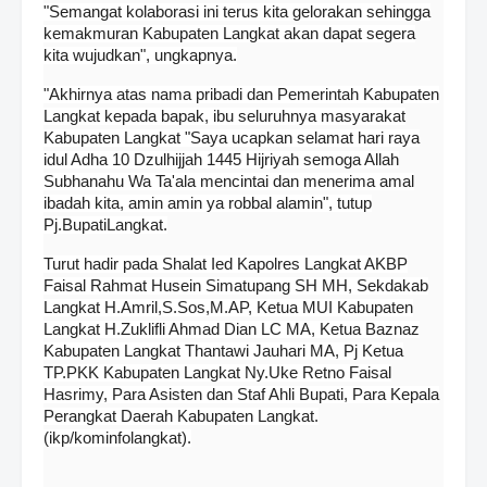
"Semangat kolaborasi ini terus kita gelorakan sehingga
kemakmuran Kabupaten Langkat akan dapat segera
kita wujudkan", ungkapnya.
"Akhirnya atas nama pribadi dan Pemerintah Kabupaten
Langkat kepada bapak, ibu seluruhnya masyarakat
Kabupaten Langkat "Saya ucapkan selamat hari raya
idul Adha 10 Dzulhijjah 1445 Hijriyah semoga Allah
Subhanahu Wa Ta'ala mencintai dan menerima amal
ibadah kita, amin amin ya robbal alamin", tutup
Pj.BupatiLangkat.
Turut hadir pada Shalat Ied Kapolres Langkat AKBP
Faisal Rahmat Husein Simatupang SH MH, Sekdakab
Langkat H.Amril,S.Sos,M.AP, Ketua MUI Kabupaten
Langkat H.Zuklifli Ahmad Dian LC MA, Ketua Baznaz
Kabupaten Langkat Thantawi Jauhari MA, Pj Ketua
TP.PKK Kabupaten Langkat Ny.Uke Retno Faisal
Hasrimy, Para Asisten dan Staf Ahli Bupati, Para Kepala
Perangkat Daerah Kabupaten Langkat.
(ikp/kominfolangkat).