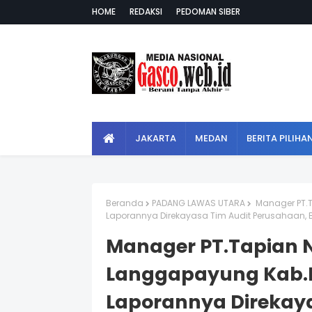
HOME
REDAKSI
PEDOMAN SIBER
JAKARTA
MEDAN
BERITA PILIHA
Beranda
PADANG LAWAS UTARA
Manager PT.
Laporannya Direkayasa Tim Audit Perusahaan, 
Manager PT.Tapian
Langgapayung Kab.P
Laporannya Direkay