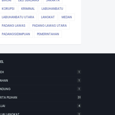
BINJAI
DELI SERDANG
JAKARTA
KORUPSI
KRIMINAL
LABUHANBATU
LABUHANBATU UTARA
LANGKAT
MEDAN
PADANG LAWAS
PADANG LAWAS UTARA
PADANGSIDIMPUAN
PEMERINTAHAN
EL
EH
1
AHAN
1
NDUNG
1
RITA PILIHAN
31
NJAI
4
NJAI LANGKAT
1