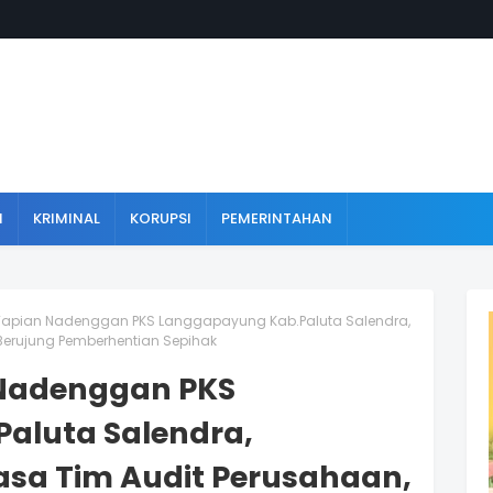
N
KRIMINAL
KORUPSI
PEMERINTAHAN
Tapian Nadenggan PKS Langgapayung Kab.Paluta Salendra,
Berujung Pemberhentian Sepihak
 Nadenggan PKS
aluta Salendra,
asa Tim Audit Perusahaan,