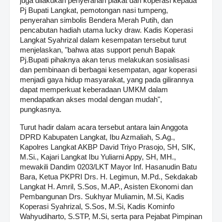
juga dilakukan penyerahan plakat dari koperasi kepada
Pj Bupati Langkat, pemotongan nasi tumpeng,
penyerahan simbolis Bendera Merah Putih, dan
pencabutan hadiah utama lucky draw. Kadis Koperasi
Langkat Syahrizal dalam kesempatan tersebut turut
menjelaskan, "bahwa atas support penuh Bapak
Pj.Bupati pihaknya akan terus melakukan sosialisasi
dan pembinaan di berbagai kesempatan, agar koperasi
menjadi gaya hidup masyarakat, yang pada gilirannya
dapat memperkuat keberadaan UMKM dalam
mendapatkan akses modal dengan mudah",
pungkasnya.
Turut hadir dalam acara tersebut antara lain Anggota
DPRD Kabupaten Langkat, Ibu Azmaliah, S.Ag.,
Kapolres Langkat AKBP David Triyo Prasojo, SH, SIK,
M.Si., Kajari Langkat Ibu Yuliarni Appy, SH, MH.,
mewakili Dandim 0203/LKT Mayor Inf. Hasanudin Batu
Bara, Ketua PKPRI Drs. H. Legimun, M.Pd., Sekdakab
Langkat H. Amril, S.Sos, M.AP., Asisten Ekonomi dan
Pembangunan Drs. Sukhyar Muliamin, M.Si, Kadis
Koperasi Syahrizal, S.Sos, M.Si, Kadis Kominfo
Wahyudiharto, S.STP, M.Si, serta para Pejabat Pimpinan