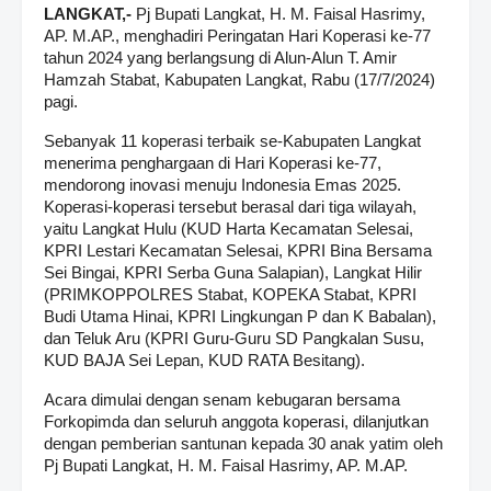
LANGKAT,-
Pj Bupati Langkat, H. M. Faisal Hasrimy,
AP. M.AP., menghadiri Peringatan Hari Koperasi ke-77
tahun 2024 yang berlangsung di Alun-Alun T. Amir
Hamzah Stabat, Kabupaten Langkat, Rabu (17/7/2024)
pagi.
Sebanyak 11 koperasi terbaik se-Kabupaten Langkat
menerima penghargaan di Hari Koperasi ke-77,
mendorong inovasi menuju Indonesia Emas 2025.
Koperasi-koperasi tersebut berasal dari tiga wilayah,
yaitu Langkat Hulu (KUD Harta Kecamatan Selesai,
KPRI Lestari Kecamatan Selesai, KPRI Bina Bersama
Sei Bingai, KPRI Serba Guna Salapian), Langkat Hilir
(PRIMKOPPOLRES Stabat, KOPEKA Stabat, KPRI
Budi Utama Hinai, KPRI Lingkungan P dan K Babalan),
dan Teluk Aru (KPRI Guru-Guru SD Pangkalan Susu,
KUD BAJA Sei Lepan, KUD RATA Besitang).
Acara dimulai dengan senam kebugaran bersama
Forkopimda dan seluruh anggota koperasi, dilanjutkan
dengan pemberian santunan kepada 30 anak yatim oleh
Pj Bupati Langkat, H. M. Faisal Hasrimy, AP. M.AP.