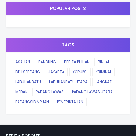
POPULAR POSTS
TAGS
ASAHAN
BANDUNG
BERITA PILIHAN
BINJAI
DELI SERDANG
JAKARTA
KORUPSI
KRIMINAL
LABUHANBATU
LABUHANBATU UTARA
LANGKAT
MEDAN
PADANG LAWAS
PADANG LAWAS UTARA
PADANGSIDIMPUAN
PEMERINTAHAN