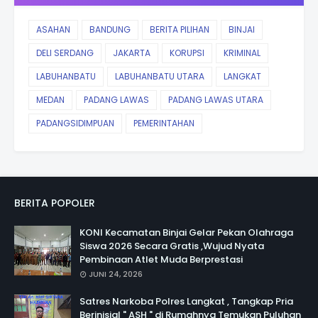
ASAHAN
BANDUNG
BERITA PILIHAN
BINJAI
DELI SERDANG
JAKARTA
KORUPSI
KRIMINAL
LABUHANBATU
LABUHANBATU UTARA
LANGKAT
MEDAN
PADANG LAWAS
PADANG LAWAS UTARA
PADANGSIDIMPUAN
PEMERINTAHAN
BERITA POPOLER
KONI Kecamatan Binjai Gelar Pekan Olahraga
Siswa 2026 Secara Gratis ,Wujud Nyata
Pembinaan Atlet Muda Berprestasi
JUNI 24, 2026
Satres Narkoba Polres Langkat , Tangkap Pria
Berinisial " ASH " di Rumahnya Temukan Puluhan