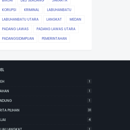
BINJAI
DELI SERDANG
JAKARTA
KORUPSI
KRIMINAL
LABUHANBATU
LABUHANBATU UTARA
LANGKAT
MEDAN
PADANG LAWAS
PADANG LAWAS UTARA
PADANGSIDIMPUAN
PEMERINTAHAN
EL
EH
1
AHAN
1
NDUNG
1
RITA PILIHAN
31
NJAI
4
NJAI LANGKAT
1