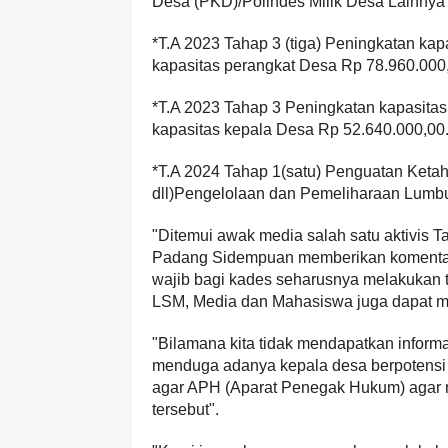
Desa (PKD)/Polindes Milik Desa Lainnya
*T.A 2023 Tahap 3 (tiga) Peningkatan ka
kapasitas perangkat Desa Rp 78.960.000
*T.A 2023 Tahap 3 Peningkatan kapasita
kapasitas kepala Desa Rp 52.640.000,00
*T.A 2024 Tahap 1(satu) Penguatan Ket
dll)Pengelolaan dan Pemeliharaan Lumb
"Ditemui awak media salah satu aktivis Ta
Padang Sidempuan memberikan komentar 
wajib bagi kades seharusnya melakukan 
LSM, Media dan Mahasiswa juga dapat m
"Bilamana kita tidak mendapatkan informas
menduga adanya kepala desa berpotensi
agar APH (Aparat Penegak Hukum) agar
tersebut".