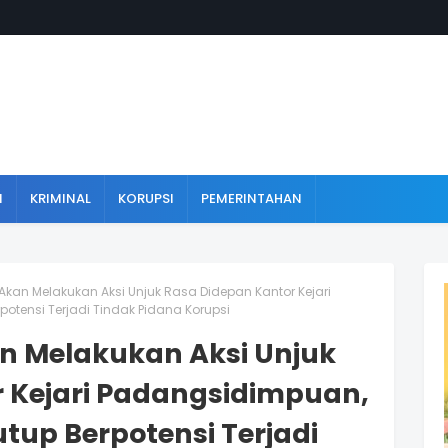
N
KRIMINAL
KORUPSI
PEMERINTAHAN
 Akan Melakukan Aksi Unjuk Rasa Didepan Kantor Kejari
tensi Terjadi Tindak Pidana Korupsi
an Melakukan Aksi Unjuk
 Kejari Padangsidimpuan,
tup Berpotensi Terjadi