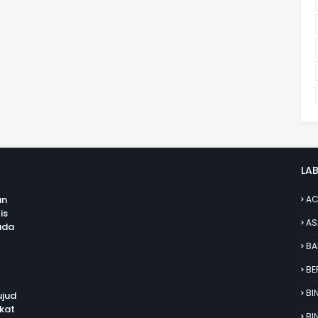
LAB
an
AC
is
AS
uda
BA
BE
BI
jud
kat
BI