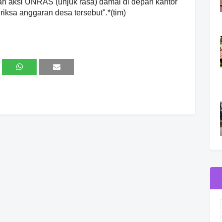
 aksi UNRAS (unjuk rasa) damai di depan kantor
riksa anggaran desa tersebut".*(tim)