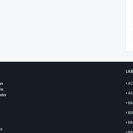
LAB
an
AC
is
AS
uda
BA
BE
BI
et
BI