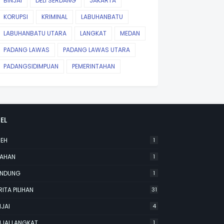
BINJAI
DELI SERDANG
JAKARTA
KORUPSI
KRIMINAL
LABUHANBATU
LABUHANBATU UTARA
LANGKAT
MEDAN
PADANG LAWAS
PADANG LAWAS UTARA
PADANGSIDIMPUAN
PEMERINTAHAN
EL
EH
1
AHAN
1
NDUNG
1
RITA PILIHAN
31
NJAI
4
NJAI LANGKAT
1