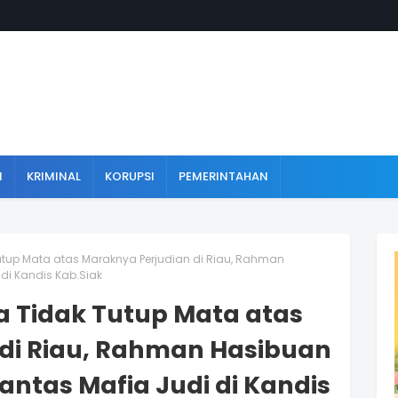
N
KRIMINAL
KORUPSI
PEMERINTAHAN
utup Mata atas Maraknya Perjudian di Riau, Rahman
di Kandis Kab.Siak
a Tidak Tutup Mata atas
di Riau, Rahman Hasibuan
antas Mafia Judi di Kandis