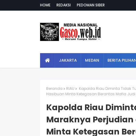
HOME
REDAKSI
PEDOMAN SIBER
JAKARTA
MEDAN
BERITA PILIHA
Beranda
RIAU
Kapolda Riau Diminta Tidak T
Hasibuan Minta Ketegasan Berantas Mafia Judi 
Kapolda Riau Dimint
Maraknya Perjudian 
Minta Ketegasan Ber