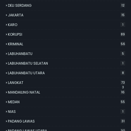
DELI SERDANG
12
JAKARTA
15
KARO
1
KORUPSI
89
KRIMINAL
56
LABUHANBATU
5
LABUHANBATU SELATAN
1
LABUHANBATU UTARA
8
LANGKAT
73
3
MANDAILING NATAL
16
MEDAN
55
NIAS
1
PADANG LAWAS
31
PADANG LAWAS UTARA
30