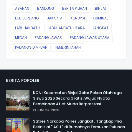
ASAHAN
BANDUNG
BERITA PILIHAN
BINJAI
DELI SERDANG
JAKARTA
KORUPSI
KRIMINAL
LABUHANBATU
LABUHANBATU UTARA
LANGKAT
MEDAN
PADANG LAWAS
PADANG LAWAS UTARA
PADANGSIDIMPUAN
PEMERINTAHAN
BERITA POPOLER
KONI Kecamatan Binjai Gelar Pekan Olahraga
Siswa 2026 Secara Gratis ,Wujud Nyata
Pembinaan Atlet Muda Berprestasi
JUNI 24, 2026
Satres Narkoba Polres Langkat , Tangkap Pria
Berinisial " ASH " di Rumahnya Temukan Puluhan