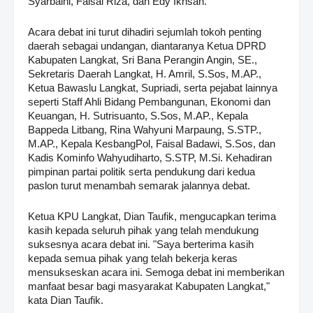
Syarbaini, Faisal Riza, dan Edy Ikhsan.
Acara debat ini turut dihadiri sejumlah tokoh penting
daerah sebagai undangan, diantaranya Ketua DPRD
Kabupaten Langkat, Sri Bana Perangin Angin, SE.,
Sekretaris Daerah Langkat, H. Amril, S.Sos, M.AP.,
Ketua Bawaslu Langkat, Supriadi, serta pejabat lainnya
seperti Staff Ahli Bidang Pembangunan, Ekonomi dan
Keuangan, H. Sutrisuanto, S.Sos, M.AP., Kepala
Bappeda Litbang, Rina Wahyuni Marpaung, S.STP.,
M.AP., Kepala KesbangPol, Faisal Badawi, S.Sos, dan
Kadis Kominfo Wahyudiharto, S.STP, M.Si. Kehadiran
pimpinan partai politik serta pendukung dari kedua
paslon turut menambah semarak jalannya debat.
Ketua KPU Langkat, Dian Taufik, mengucapkan terima
kasih kepada seluruh pihak yang telah mendukung
suksesnya acara debat ini. "Saya berterima kasih
kepada semua pihak yang telah bekerja keras
mensukseskan acara ini. Semoga debat ini memberikan
manfaat besar bagi masyarakat Kabupaten Langkat,"
kata Dian Taufik.