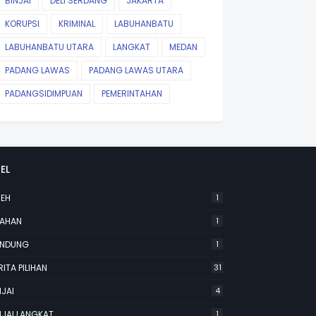
BINJAI
DELI SERDANG
JAKARTA
KORUPSI
KRIMINAL
LABUHANBATU
LABUHANBATU UTARA
LANGKAT
MEDAN
PADANG LAWAS
PADANG LAWAS UTARA
PADANGSIDIMPUAN
PEMERINTAHAN
EL
EH
1
AHAN
1
NDUNG
1
RITA PILIHAN
31
NJAI
4
NJAI LANGKAT
1