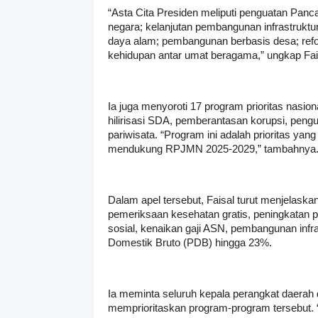
“Asta Cita Presiden meliputi penguatan Pan
negara; kelanjutan pembangunan infrastruktu
daya alam; pembangunan berbasis desa; refor
kehidupan antar umat beragama,” ungkap Fai
Ia juga menyoroti 17 program prioritas nas
hilirisasi SDA, pemberantasan korupsi, pen
pariwisata. “Program ini adalah prioritas yan
mendukung RPJMN 2025-2029,” tambahnya
Dalam apel tersebut, Faisal turut menjelask
pemeriksaan kesehatan gratis, peningkatan pr
sosial, kenaikan gaji ASN, pembangunan inf
Domestik Bruto (PDB) hingga 23%.
Ia meminta seluruh kepala perangkat daerah
memprioritaskan program-program tersebut. “S