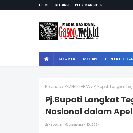
HOME
REDAKSI
PEDOMAN SIBER
JAKARTA
MEDAN
BERITA PILIHA
Beranda
PEMERINTAHAN
Pj.Bupati Langkat T
Pj.Bupati Langkat T
Nasional dalam Ape
REDAKSI
DESEMBER 10, 2024