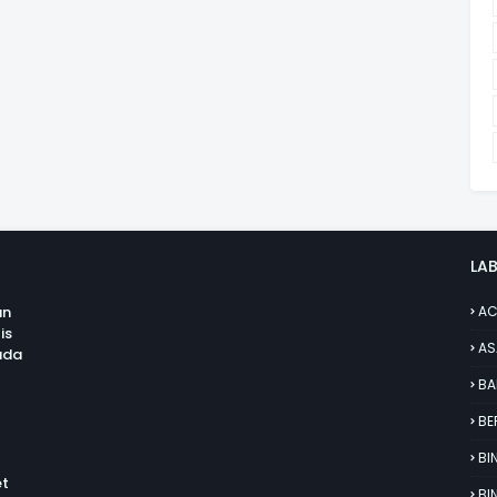
LAB
an
AC
is
AS
uda
BA
BE
BI
et
BI