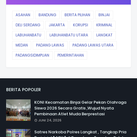
ASAHAN
BANDUNG
BERITA PILIHAN
BINJAI
DELI SERDANG
JAKARTA
KORUPSI
KRIMINAL
LABUHANBATU
LABUHANBATU UTARA
LANGKAT
MEDAN
PADANG LAWAS
PADANG LAWAS UTARA
PADANGSIDIMPUAN
PEMERINTAHAN
BERITA POPOLER
KONI Kecamatan Binjai Gelar Pekan Olahraga
Siswa 2026 Secara Gratis ,Wujud Nyata
Pembinaan Atlet Muda Berprestasi
JUNI 24, 2026
Satres Narkoba Polres Langkat , Tangkap Pria