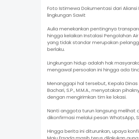
Foto Istimewa Dokumentasi dari Alian
lingkungan Sawit
Aulia menekankan pentingnya transparan
hingga kelaikan Instalasi Pengolahan Ai
yang tidak standar merupakan pelang
berlaku.
Lingkungan hidup adalah hak masyarakat
mengawal persoalan ini hingga ada tin
Menanggapi hal tersebut, Kepala Dinas
Bachari, S.P., M.M.A., menyatakan pihak
dengan mengirimkan tim ke lokasi.
Nanti anggota turun langsung melihat da
dikonfirmasi melalui pesan WhatsApp, S
Hingga berita ini diturunkan, upaya ko
Maju Ersada masih terus dilakukan gun