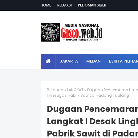
HOME
REDAKSI
PEDOMAN SIBER
JAKARTA
MEDAN
BERITA PILIHA
Beranda
LANGKAT
Dugaan Pencemaran Limbah
Investigasi Pabrik Sawit di Padang Tualang
Dugaan Pencemaran
Langkat l Desak Ling
Pabrik Sawit di Pad