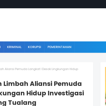
N
KRIMINAL
KORUPSI
PEMERINTAHAN
 Aliansi Pemuda Langkat l Desak Lingkungan Hidup
 Limbah Aliansi Pemuda
kungan Hidup Investigasi
ang Tualang