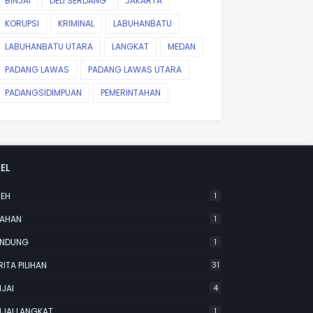
BINJAI
DELI SERDANG
JAKARTA
KORUPSI
KRIMINAL
LABUHANBATU
LABUHANBATU UTARA
LANGKAT
MEDAN
PADANG LAWAS
PADANG LAWAS UTARA
PADANGSIDIMPUAN
PEMERINTAHAN
EL
EH
1
AHAN
1
NDUNG
1
RITA PILIHAN
31
NJAI
4
NJAI LANGKAT
1