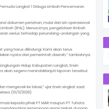
si Pemuda Langkat 1 Diduga Limbah Pencemaran
si dokumen perizinan, mulai dari izin operasional
r Limbah (IPAL). Menurutnya, pengelolaan limbah
garan serius terhadap perundang-undangan yang
 yang harus dilindungi. Kami akan terus
dakan nyata dari pemerintah daerah,” tambahnya.
 Lingkungan Hidup Kabupaten Langkat, Erwin
nya akan segera menindaklanjuti laporan tersebut
n mengecek ke lokasi,” ujar Erwin singkat saat
elasa (10/3/2026).
nfirmasi kepada pihak PT MAR maupun PT Tuhata
a mendapatkan keterangan resmi terkait dugaan