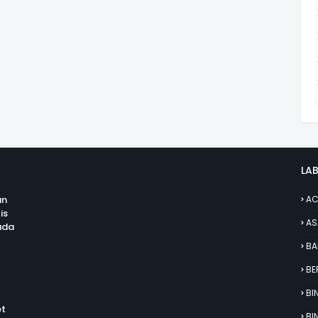
LAB
an
AC
is
AS
uda
BA
BE
BI
et
BI