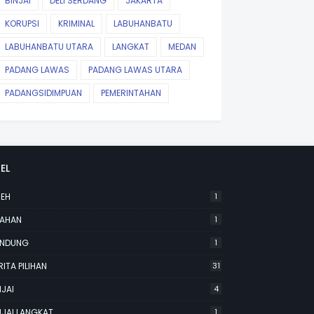
BINJAI
DELI SERDANG
JAKARTA
KORUPSI
KRIMINAL
LABUHANBATU
LABUHANBATU UTARA
LANGKAT
MEDAN
PADANG LAWAS
PADANG LAWAS UTARA
PADANGSIDIMPUAN
PEMERINTAHAN
EL
EH
1
AHAN
1
NDUNG
1
RITA PILIHAN
31
NJAI
4
NJAI LANGKAT
1