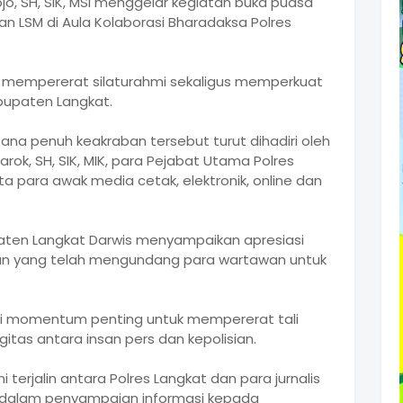
jo, SH, SIK, MSi menggelar kegiatan buka puasa
 LSM di Aula Kolaborasi Bharadaksa Polres
 mempererat silaturahmi sekaligus memperkuat
abupaten Langkat.
na penuh keakraban tersebut turut dihadiri oleh
rok, SH, SIK, MIK, para Pejabat Utama Polres
rta para awak media cetak, elektronik, online dan
ten Langkat Darwis menyampaikan apresiasi
ran yang telah mengundang para wartawan untuk
di momentum penting untuk mempererat tali
itas antara insan pers dan kepolisian.
 terjalin antara Polres Langkat dan para jurnalis
a dalam penyampaian informasi kepada