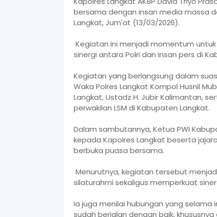
Kapolres Langkat AKBP David Triyo Praso
bersama dengan insan media massa dan
Langkat, Jum'at (13/03/2026).
Kegiatan ini menjadi momentum untuk
sinergi antara Polri dan insan pers di K
Kegiatan yang berlangsung dalam suasa
Waka Polres Langkat Kompol Husnil Muba
Langkat, Ustadz H. Jubir Kalimantan, se
perwakilan LSM di Kabupaten Langkat.
Dalam sambutannya, Ketua PWI Kabupa
kepada Kapolres Langkat beserta jaja
berbuka puasa bersama.
Menurutnya, kegiatan tersebut menja
silaturahmi sekaligus memperkuat sinerg
Ia juga menilai hubungan yang selama ini
sudah berjalan dengan baik, khususny