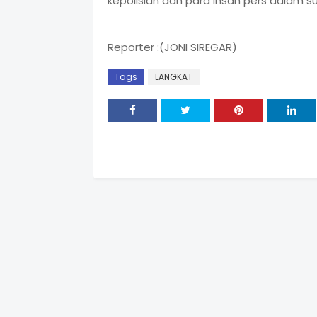
kepolisian dan para insan pers dalam 
Reporter :(JONI SIREGAR)
Tags
LANGKAT