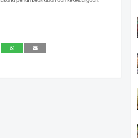
suasana penuh keakraban dan kekeluargaan.