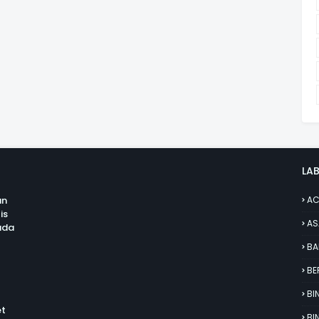
LAB
an
AC
is
AS
uda
BA
BE
BI
et
BI