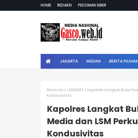
HOME
REDAKSI
PEDOMAN SIBER
JAKARTA
MEDAN
BERITA PILIHA
Beranda
LANGKAT
Kapolres Langkat Buka Pua
Kondusivitas
Kapolres Langkat B
Media dan LSM Perkua
Kondusivitas