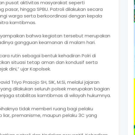
dan pusat aktivitas masyarakat seperti
 pasar, hingga SPBU. Patroli dilakukan secara
gi warga serta berkoordinasi dengan kepala
itra kamtibmas.
menyampaikan bahwa kegiatan tersebut merupakan
jadinya gangguan keamanan di malam hari.
ecara rutin sebagai bentuk kehadiran Polri di
kan situasi tetap aman dan kondusif serta
k dini,” ujar Kapolsek.
d Triyo Prasojo SH, SIK, M.Si, melalui jajaran
yang dilakukan seluruh polsek merupakan bagian
njaga stabilitas kamtibmas di wilayah hukumnya.
haknya tidak memberi ruang bagi pelaku
p liar, premanisme, maupun pelaku 3C yang