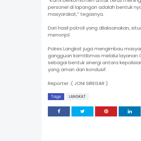
“Kami berkomitmen untuk terus meningka
personel di lapangan adalah bentuk n
masyarakat,” tegasnya.
Dari hasil patroli yang dilaksanakan, s
menonjol.
Polres Langkat juga mengimbau masyar
gangguan kamtibmas melalui layanan Cal
sebagai bentuk sinergi antara kepolis
yang aman dan kondusif.
Reporter :( JONI SIREGAR )
Tags
LANGKAT