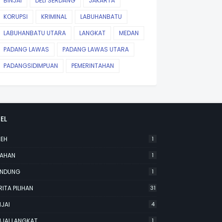
BINJAI
DELI SERDANG
JAKARTA
KORUPSI
KRIMINAL
LABUHANBATU
LABUHANBATU UTARA
LANGKAT
MEDAN
PADANG LAWAS
PADANG LAWAS UTARA
PADANGSIDIMPUAN
PEMERINTAHAN
EL
EH
1
AHAN
1
NDUNG
1
RITA PILIHAN
31
NJAI
4
NJAI LANGKAT
1