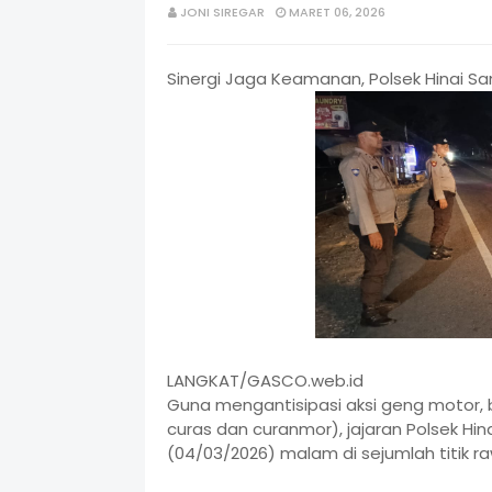
JONI SIREGAR
MARET 06, 2026
Sinergi Jaga Keamanan, Polsek Hinai Sa
LANGKAT/GASCO.web.id
Guna mengantisipasi aksi geng motor, ba
curas dan curanmor), jajaran Polsek Hin
(04/03/2026) malam di sejumlah titik r