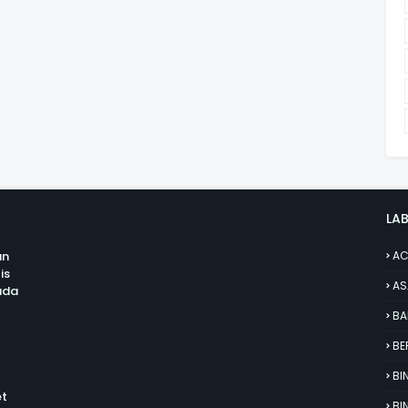
LAB
an
AC
is
AS
uda
BA
BE
BI
et
BI